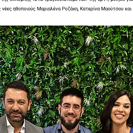
ις νέες ηθοποιούς Μαριαλένα Ροζάκη, Κατερίνα Μαούτσου και