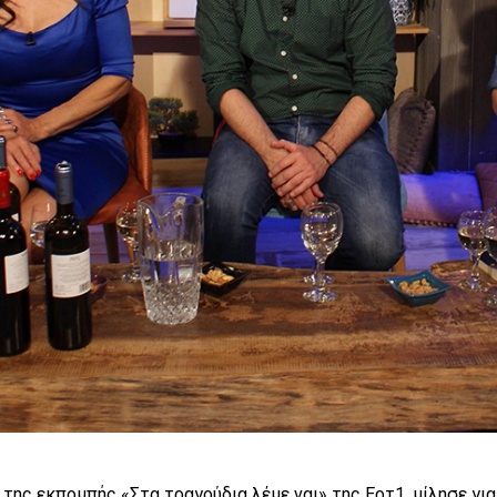
ης εκπομπής «Στα τραγούδια λέμε ναι» της Ερτ1, μίλησε για 