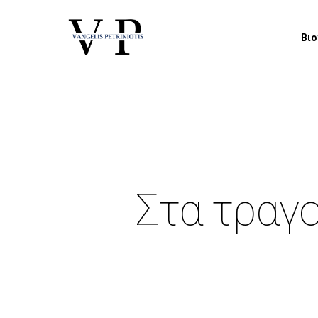
Βι
Στα τραγο